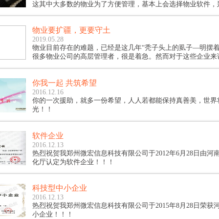
这其中大多数的物业为了方便管理，基本上会选择物业软件，
管理软件如何对房屋交付进行全面管理？在这其中究竟都涉及
这是很多人想了解的。
物业要扩疆，更要守土
2019.05.28
物业目前存在的难题，已经是这几年“秃子头上的虱子—明摆着
很多物业公司的高层管理者，很是着急。然而对于这些企业来
天被运营成本压得喘不过气，同时物业费上涨困难，以及各种
况，仍然没有找到一条可以看到希望的道路。像个没头苍蝇一
你我一起 共筑希望
撞。这怎么能够走出困境呢？在这样的条件下，作为物业软件
站在一个从业者的角度上，建议大家，在严峻的形势下，“扩疆”
2016.12.16
你的一次援助，就多一份希望，人人若都能保持真善美，世界
光！！
软件企业
2016.12.13
热烈祝贺我郑州微宏信息科技有限公司于2012年6月28日由河
化厅认定为软件企业！！！
科技型中小企业
2016.12.13
热烈祝贺我郑州微宏信息科技有限公司于2015年8月28日荣获
小企业！！！