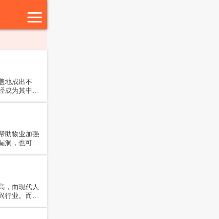
盖地成出不
经成为其中最
帮助物业加强
漏洞，也可实
高，而现代人
兴行业。而传
总已经整理分
费了小区物业