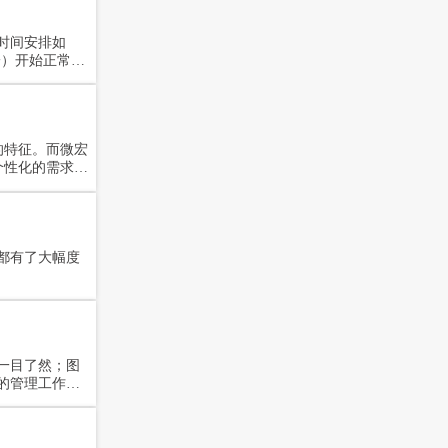
时间安排如
周一）开始正常上
的特征。而微宏
个性化的需求配
更轻松，业主
都有了大幅度
一目了然；图
的管理工作更