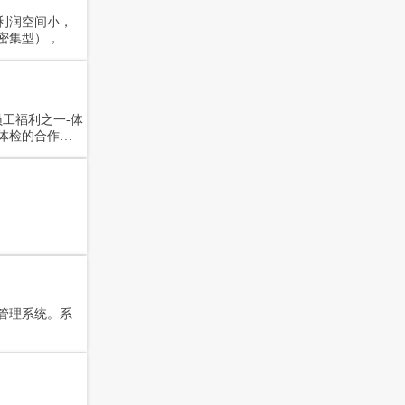
利润空间小，
密集型），服
能力的增长和
员工福利之一-体
体检的合作机
路店。
业管理系统。系