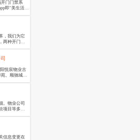
码开门门禁系
p即"美生活
变革，我们为它
，两种开门方
公司
华苑、顺驰城小
软件近两年时
客户的选择是
细。物业公司
款项目等多种
过收款项目的
关信息变更在