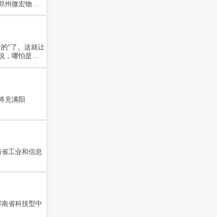
郑州微宏物业
到哪些功能？
的”了。这就让
说，哪怕是每
同行竞争的情
样，乱打乱
的研发人员，
要先“守土”。
将充满阳
南省工业和信息
河南省科技型中