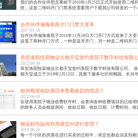
我们的合作伙伴思念果岭于2016年1月25日正式开始使用二维
统，这套二维码开门门禁系统需要用户下载我公司研发的一个ap
app"（已经授权思念果岭使用），此系统有如下几......
合作伙伴瀚海泰苑大门门禁大变革
2017.01.18
合作伙伴瀚海泰苑于2016年11月28日大门开门方式迎来了大
设置了两种开门方式，一种是蓝牙开门，另一种是二维码开门
式的结合使得这次变革意义更加不同凡响，主要体现在四
恭贺洛阳悦宸物业古都天玺签约美院子数字科技有限
2022.09.30
恭贺洛阳悦宸物业古都天玺签约美院子数字科技有限公司。 洛阳悦宸物业古
都天玺成立于2018年2月12日，其旗下服务社区和顺园、长兴
区、元华国际、东方今典.博雅小区已经使用美院子物业收费
间，最近新开社区古都天玺再次选择了美院子物业收费软件。
如何根据收款项目来查看收款的情况？
对美院子物业收费软件的最大支持和信任。
2022.06.10
在使用美院子物业收费软件时，会查询各种收费项目的已收明
的财务人员会根据房间、收款日期、收款日期、计费时间、收
排序方式来查询物业费的已收情况。嘉辰丽景苑财务说我想通
顺序来导出已收明细，怎么操作呢？
物业软件如何对房屋交付进行管理？
2019.08.26
每一个小区的房屋在进行买卖的过程中，肯定也都会涉及到相