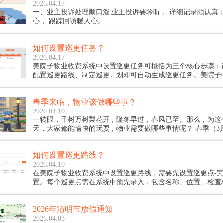
2026.04.17
一、业主投诉处理顺口溜 业主投诉要聆听， 详细记录须认真； 及时处理是核
心， 跟踪回访暖人心。
如何设置巡更任务？
2026.04.17
‌美院子物业收费系统中设置巡更任务可概括为三个核心步骤：
配置巡更路线、制定巡更计划即可自动生成巡更任务‌。美院子
置如下：
春季来临，物业该做哪些事？
2026.04.10
一转眼，千树万树梨花开，隆冬早过，春风已至。那么，为这
天，大家都能愉快的玩耍，物业需要做哪些事情呢？ 春季（3月、4月、5
月），这四件大事，物业公司每年必做。
如何设置巡更路线？
2026.04.10
‌在美院子物业收费系统中设置巡更路线，需要先设置巡更点-
置。‌每个巡更点需在系统中预先录入，包含名称、位置、检查
并生成二维码供打卡使用。接着再设置巡更路线，具体设置如
2026年清明节放假通知
2026.04.03