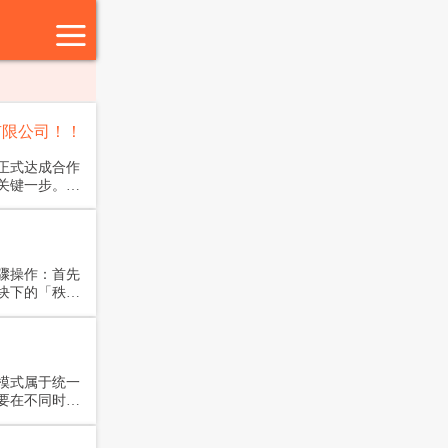
有限公司！！
正式达成合作
关键一步。此
子凭借专业的
骤操作：首先
块下的「秩序
的设置界面
期排班框架，
开始设置。
模式属于统一
要在不同时间
阳京熙物业等
一致。针对这