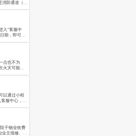
领班汇报。
进入“客服中
止日期，即可快
据记录。
一点也不为
次火灾可能就
10种物业消
在小区是否存
可以通过小程
如业主报修、公