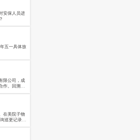
定日期限制，
对安保人员进
？
有限公司，成
合作。回溯过
，再到克拉家
陆续接入美院子
业能力与服务
见证。
。在美院子物
巡更记录。