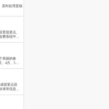
设置巡更点、
收费系统中设
个美丽的春
完成巡更点设
标准等信息，
下：