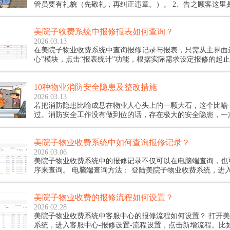
管员要有礼貌（先敬礼，再纠正违章。）。 2、告之顾客这里是消防通道（除
室内、外停车场，临时停车场），讲其危害性。 3、讲明把车停放此处，当值
安管员也很难照料，安管员要有人情味。 4、对顾客的配合，当值安管员要真
美院子收费系统中报修报表如何查询？
诚的感谢。 5、作为安管员若顾客确实不听劝阻的，及时向
2026.03.13
在美院子物业收费系统中查询报修记录与报表，只需从主界面
心”模块，点击“报表统计”功能，根据实际需求设定报修的起
速检索出包含个人报修、公共报修及是否收费等维度的详细数
10种物业消防安全隐患及整改措施
2026.03.13
若把消防隐患比喻成悬在物业人心头上的一颗大石，这个比喻
过。消防安全工作没有做到位的话，存在极大的安全隐患，一
会令业主和物业公司遭受巨大的经济损失甚至人员伤亡。以下是
防安全隐患及整改措施，希望大家可以认真看完，检查自己所
美院子物业收费系统中如何查询报修记录？
在以下消防隐患。
2026.03.06
美院子物业收费系统中的报修记录不仅可以在电脑端查询，也
序来查询。 电脑端查询方法： 登陆美院子物业收费系统，进入客服中心，找
到我的代办里的已办，就可以查询报修记录啦
美院子物业收费的报修流程如何设置？
2026.02.28
美院子物业收费系统中客服中心的报修流程如何设置？ 打开美院子物业收费
系统，进入客服中心-报修设置-流程设置，点击新增流程。比