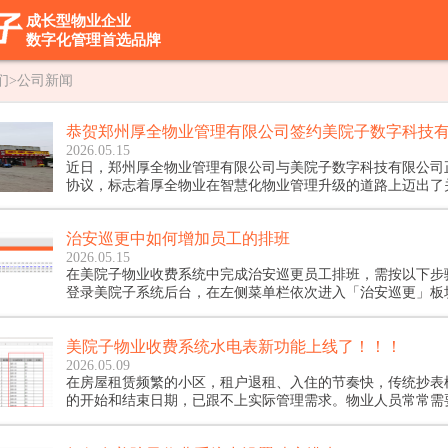
成长型物业企业
数字化管理首选品牌
们
>
公司新闻
恭贺郑州厚全物业管理有限公司签约美院子数字科技
2026.05.15
近日，郑州厚全物业管理有限公司与美院子数字科技有限公司
协议，标志着厚全物业在智慧化物业管理升级的道路上迈出了
次签约不仅是双方资源互补、互利共赢的重要开端，更是美院
产品实力与贴心的服务理念，赢得市场认可的又一有力见证。
治安巡更中如何增加员工的排班
2026.05.15
在美院子物业收费系统中完成治安巡更员工排班，需按以下步
登录美院子系统后台，在左侧菜单栏依次进入「治安巡更」板
管理」页面，找到「排班管理」后点击「新增排班」。在弹出
中，先选择对应排班月份，指定该班次的负责人，若需沿用往
美院子物业收费系统水电表新功能上线了！！！
可勾选「复制历史排班」选项快速生成基础排班表，无需从零
2026.05.09
在房屋租赁频繁的小区，租户退租、入住的节奏快，传统抄表
的开始和结束日期，已跟不上实际管理需求。物业人员常常需
点为不同房屋单独抄表，比如美院子客户中郑州海威物业和洛
都是租户比较多的小区，流动性比较大，抄表起始日期很多不