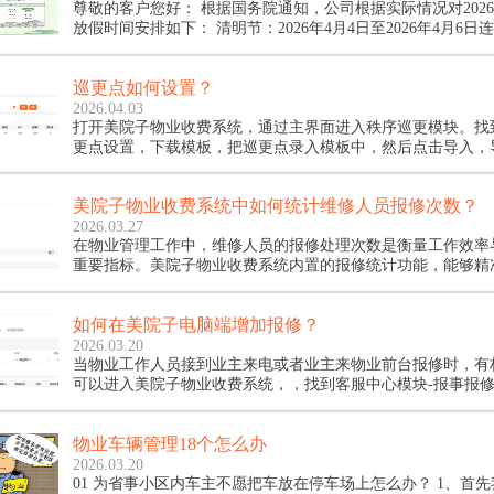
尊敬的客户您好： 根据国务院通知，公司根据实际情况对2026年清明节具体
放假时间安排如下： 清明节：2026年4月4日至2026年4月6日连休3天； 节假
日期间，美院子智慧物业管理系统正常客服值班.客服企业QQ
时间为8:30-17:30。
巡更点如何设置？
2026.04.03
打开美院子物业收费系统，通过主界面进入秩序巡更模块。找
更点设置，下载模板，把巡更点录入模板中，然后点击导入，
这样每个巡更点都会出现相应的二维码，
美院子物业收费系统中如何统计维修人员报修次数？
2026.03.27
在物业管理工作中，维修人员的报修处理次数是衡量工作效率
重要指标。美院子物业收费系统内置的报修统计功能，能够精
员的报修处理数据，为物业的人员管理、绩效考核提供可靠依
在美院子物业收费系统中完成维修人员报修次数的统计操作？
如何在美院子电脑端增加报修？
2026.03.20
当物业工作人员接到业主来电或者业主来物业前台报修时，有
可以进入美院子物业收费系统，，找到客服中心模块-报事报修
物业车辆管理18个怎么办
2026.03.20
01 为省事小区内车主不愿把车放在停车场上怎么办？ 1、首先我们的当值安