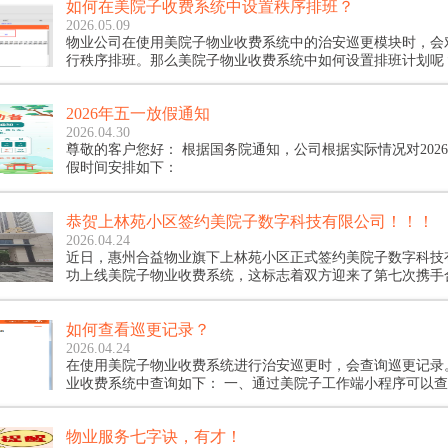
如何在美院子收费系统中设置秩序排班？
一痛点，美院子物业收费系统全新上线灵活抄表功能，打破固
让高频租赁场景下的水电抄表更高效。
2026.05.09
物业公司在使用美院子物业收费系统中的治安巡更模块时，会
行秩序排班。那么美院子物业收费系统中如何设置排班计划呢
2026年五一放假通知
2026.04.30
尊敬的客户您好： 根据国务院通知，公司根据实际情况对2026年五一具体放
假时间安排如下：
恭贺上林苑小区签约美院子数字科技有限公司！！！
2026.04.24
近日，惠州合益物业旗下上林苑小区正式签约美院子数字科技
功上线美院子物业收费系统，这标志着双方迎来了第七次携手
往五年，从东江明珠花园、旺宇物业，到金世界花园、东江湾
园、雅庭院，如今上林苑的加入，合益物业旗下已有7个小区
如何查看巡更记录？
物业收费系统，这份长期稳定的合作，是合益物业对美院子专
品质的高度认可与信任，更是双方携手共进、互利共赢的有力
2026.04.24
在使用美院子物业收费系统进行治安巡更时，会查询巡更记录
业收费系统中查询如下： 一、通过美院子工作端小程序可以查询巡更记录，
小程序输入账号密码后，进入巡更管理-巡更任务里可以看到
物业服务七字诀，有才！